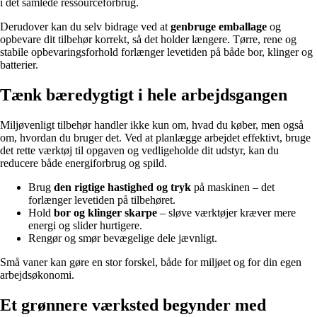
i det samlede ressourceforbrug.
Derudover kan du selv bidrage ved at
genbruge emballage
og
opbevare dit tilbehør korrekt, så det holder længere. Tørre, rene og
stabile opbevaringsforhold forlænger levetiden på både bor, klinger og
batterier.
Tænk bæredygtigt i hele arbejdsgangen
Miljøvenligt tilbehør handler ikke kun om, hvad du køber, men også
om, hvordan du bruger det. Ved at planlægge arbejdet effektivt, bruge
det rette værktøj til opgaven og vedligeholde dit udstyr, kan du
reducere både energiforbrug og spild.
Brug
den rigtige hastighed og tryk
på maskinen – det
forlænger levetiden på tilbehøret.
Hold
bor og klinger skarpe
– sløve værktøjer kræver mere
energi og slider hurtigere.
Rengør og smør bevægelige dele jævnligt.
Små vaner kan gøre en stor forskel, både for miljøet og for din egen
arbejdsøkonomi.
Et grønnere værksted begynder med