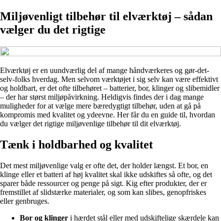
Miljøvenligt tilbehør til elværktøj – sådan
vælger du det rigtige
Elværktøj er en uundværlig del af mange håndværkeres og gør-det-
selv-folks hverdag. Men selvom værktøjet i sig selv kan være effektivt
og holdbart, er det ofte tilbehøret – batterier, bor, klinger og slibemidler
– der har størst miljøpåvirkning. Heldigvis findes der i dag mange
muligheder for at vælge mere bæredygtigt tilbehør, uden at gå på
kompromis med kvalitet og ydeevne. Her får du en guide til, hvordan
du vælger det rigtige miljøvenlige tilbehør til dit elværktøj.
Tænk i holdbarhed og kvalitet
Det mest miljøvenlige valg er ofte det, der holder længst. Et bor, en
klinge eller et batteri af høj kvalitet skal ikke udskiftes så ofte, og det
sparer både ressourcer og penge på sigt. Kig efter produkter, der er
fremstillet af slidstærke materialer, og som kan slibes, genopfriskes
eller genbruges.
Bor og klinger
i hærdet stål eller med udskiftelige skærdele kan