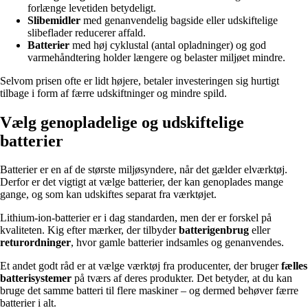
forlænge levetiden betydeligt.
Slibemidler
med genanvendelig bagside eller udskiftelige
slibeflader reducerer affald.
Batterier
med høj cyklustal (antal opladninger) og god
varmehåndtering holder længere og belaster miljøet mindre.
Selvom prisen ofte er lidt højere, betaler investeringen sig hurtigt
tilbage i form af færre udskiftninger og mindre spild.
Vælg genopladelige og udskiftelige
batterier
Batterier er en af de største miljøsyndere, når det gælder elværktøj.
Derfor er det vigtigt at vælge batterier, der kan genoplades mange
gange, og som kan udskiftes separat fra værktøjet.
Lithium-ion-batterier er i dag standarden, men der er forskel på
kvaliteten. Kig efter mærker, der tilbyder
batterigenbrug
eller
returordninger
, hvor gamle batterier indsamles og genanvendes.
Et andet godt råd er at vælge værktøj fra producenter, der bruger
fælles
batterisystemer
på tværs af deres produkter. Det betyder, at du kan
bruge det samme batteri til flere maskiner – og dermed behøver færre
batterier i alt.