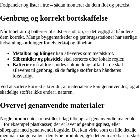
Fodpaneler og lister i træ – sådan monterer du dem flot og præcist
Genbrug og korrekt bortskaffelse
Når tilbehør og batterier til sidst er slidt op, er det vigtigt at håndtere
dem korrekt. Mange byggemarkeder og genbrugsstationer har særlige
indsamlingsordninger for elværktøj og tilbehør.
Metalbor og klinger
kan afleveres som metalskrot.
Slibemidler og plastdele
skal sorteres efter lokale regler.
Batterier
må aldrig smides i almindeligt affald – de skal
afleveres til genbrug, så de farlige stoffer kan håndteres
forsvarligt.
Ved at sortere korrekt sikrer du, at materialerne kan genanvendes, og at
skadelige stoffer ikke ender i naturen.
Overvej genanvendte materialer
Nogle producenter fremstiller i dag tilbehør af genanvendte materialer
– for eksempel plastkasser, der er lavet af genbrugsplast, eller
slibepapir med genanvendt bagside. Det kan virke som en lille detalje,
men når mange vælger den type produkter, gør det en mærkbar forskel