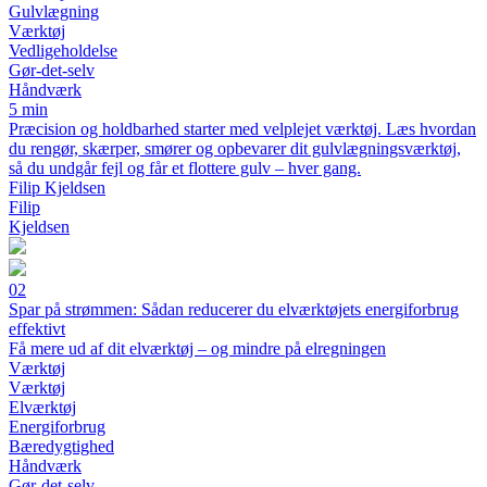
Gulvlægning
Værktøj
Vedligeholdelse
Gør-det-selv
Håndværk
5 min
Præcision og holdbarhed starter med velplejet værktøj. Læs hvordan
du rengør, skærper, smører og opbevarer dit gulvlægningsværktøj,
så du undgår fejl og får et flottere gulv – hver gang.
Filip Kjeldsen
Filip
Kjeldsen
02
Spar på strømmen: Sådan reducerer du elværktøjets energiforbrug
effektivt
Få mere ud af dit elværktøj – og mindre på elregningen
Værktøj
Værktøj
Elværktøj
Energiforbrug
Bæredygtighed
Håndværk
Gør-det-selv