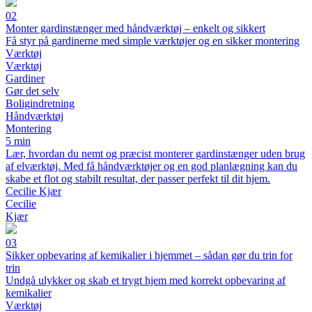
02
Monter gardinstænger med håndværktøj – enkelt og sikkert
Få styr på gardinerne med simple værktøjer og en sikker montering
Værktøj
Værktøj
Gardiner
Gør det selv
Boligindretning
Håndværktøj
Montering
5 min
Lær, hvordan du nemt og præcist monterer gardinstænger uden brug
af elværktøj. Med få håndværktøjer og en god planlægning kan du
skabe et flot og stabilt resultat, der passer perfekt til dit hjem.
Cecilie Kjær
Cecilie
Kjær
03
Sikker opbevaring af kemikalier i hjemmet – sådan gør du trin for
trin
Undgå ulykker og skab et trygt hjem med korrekt opbevaring af
kemikalier
Værktøj