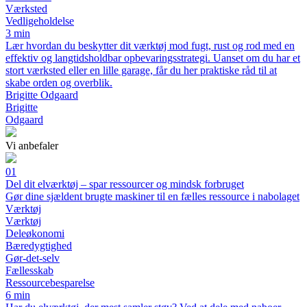
Værksted
Vedligeholdelse
3 min
Lær hvordan du beskytter dit værktøj mod fugt, rust og rod med en
effektiv og langtidsholdbar opbevaringsstrategi. Uanset om du har et
stort værksted eller en lille garage, får du her praktiske råd til at
skabe orden og overblik.
Brigitte Odgaard
Brigitte
Odgaard
Vi anbefaler
01
Del dit elværktøj – spar ressourcer og mindsk forbruget
Gør dine sjældent brugte maskiner til en fælles ressource i nabolaget
Værktøj
Værktøj
Deleøkonomi
Bæredygtighed
Gør-det-selv
Fællesskab
Ressourcebesparelse
6 min