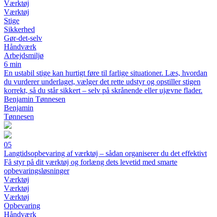
Værktøj
Værktøj
Stige
Sikkerhed
Gør-det-selv
Håndværk
Arbejdsmiljø
6 min
En ustabil stige kan hurtigt føre til farlige situationer. Læs, hvordan
du vurderer underlaget, vælger det rette udstyr og opstiller stigen
korrekt, så du står sikkert – selv på skrånende eller ujævne flader.
Benjamin Tønnesen
Benjamin
Tønnesen
05
Langtidsopbevaring af værktøj – sådan organiserer du det effektivt
Få styr på dit værktøj og forlæng dets levetid med smarte
opbevaringsløsninger
Værktøj
Værktøj
Værktøj
Opbevaring
Håndværk