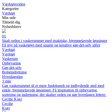
Værktøjsviden
Kategorier
Værktøj
Min side
Tilmeld dig
Nyhedsbrev
01
Skab orden i vaskerummet med praktiske, hjemmelavede løsninger
Få styr på vasketøjet med smarte og kreative gør-det-selv idéer
Værktøj
Værktøj
Vaskerum
Opbevaring
Gør-det-selv
Boligindretning
Hverdagstips
3 min
Gør vaskerummet til et mere funktionelt og indbydende sted med
enkle, hjemmelavede løsninger. Få inspiration til opbevaring,
sortering og indretning, der skaber orden og gør hverdagen lettere.
Cecilie Kjær
Cecilie
Kjær