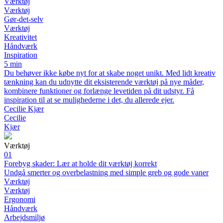
Værktøj
Værktøj
Gør-det-selv
Værktøj
Kreativitet
Håndværk
Inspiration
5 min
Du behøver ikke købe nyt for at skabe noget unikt. Med lidt kreativ
tænkning kan du udnytte dit eksisterende værktøj på nye måder,
kombinere funktioner og forlænge levetiden på dit udstyr. Få
inspiration til at se mulighederne i det, du allerede ejer.
Cecilie Kjær
Cecilie
Kjær
Værktøj
01
Forebyg skader: Lær at holde dit værktøj korrekt
Undgå smerter og overbelastning med simple greb og gode vaner
Værktøj
Værktøj
Ergonomi
Håndværk
Arbejdsmiljø