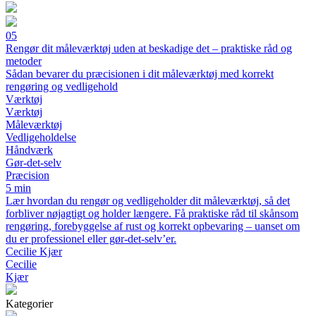
05
Rengør dit måleværktøj uden at beskadige det – praktiske råd og
metoder
Sådan bevarer du præcisionen i dit måleværktøj med korrekt
rengøring og vedligehold
Værktøj
Værktøj
Måleværktøj
Vedligeholdelse
Håndværk
Gør-det-selv
Præcision
5 min
Lær hvordan du rengør og vedligeholder dit måleværktøj, så det
forbliver nøjagtigt og holder længere. Få praktiske råd til skånsom
rengøring, forebyggelse af rust og korrekt opbevaring – uanset om
du er professionel eller gør-det-selv’er.
Cecilie Kjær
Cecilie
Kjær
Kategorier