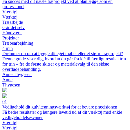
Få succes med dit næste træprojekt ved at planlægge som en
professionel
Værktøj
Værktøj
Træarbejde
Gør det selv
Håndværk
Projekter
Træbearbejdning
4 min
Drømmer du om at bygge dit eget møbel eller et større træprojekt?
Denne guide viser dig, hvordan du går fra idé til færdigt resultat trin
for trin – fra de første skitser og materialevalg til den sidste
overfladebehandling.
Anne Thygesen
Anne
Thygesen
01
Vedligehold dit gulvlægningsværktøj for at bevare præcisionen
Få bedre resultater og længere levetid ud af dit værktøj med enkle
vedligeholdelsesvaner
Værktøj
Værktøj