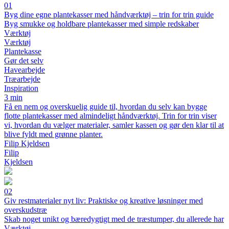
01
Byg dine egne plantekasser med håndværktøj – trin for trin guide
Byg smukke og holdbare plantekasser med simple redskaber
Værktøj
Værktøj
Plantekasse
Gør det selv
Havearbejde
Træarbejde
Inspiration
3 min
Få en nem og overskuelig guide til, hvordan du selv kan bygge
flotte plantekasser med almindeligt håndværktøj. Trin for trin viser
vi, hvordan du vælger materialer, samler kassen og gør den klar til at
blive fyldt med grønne planter.
Filip Kjeldsen
Filip
Kjeldsen
02
Giv restmaterialer nyt liv: Praktiske og kreative løsninger med
overskudstræ
Skab noget unikt og bæredygtigt med de træstumper, du allerede har
Værktøj