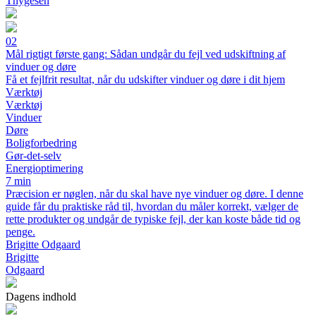
Thygesen
02
Mål rigtigt første gang: Sådan undgår du fejl ved udskiftning af
vinduer og døre
Få et fejlfrit resultat, når du udskifter vinduer og døre i dit hjem
Værktøj
Værktøj
Vinduer
Døre
Boligforbedring
Gør-det-selv
Energioptimering
7 min
Præcision er nøglen, når du skal have nye vinduer og døre. I denne
guide får du praktiske råd til, hvordan du måler korrekt, vælger de
rette produkter og undgår de typiske fejl, der kan koste både tid og
penge.
Brigitte Odgaard
Brigitte
Odgaard
Dagens indhold