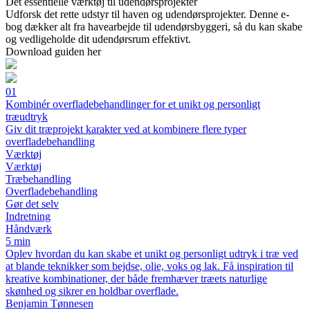
Det essentielle værktøj til udendørsprojekter
Udforsk det rette udstyr til haven og udendørsprojekter. Denne e-
bog dækker alt fra havearbejde til udendørsbyggeri, så du kan skabe
og vedligeholde dit udendørsrum effektivt.
Download guiden her
01
Kombinér overfladebehandlinger for et unikt og personligt
træudtryk
Giv dit træprojekt karakter ved at kombinere flere typer
overfladebehandling
Værktøj
Værktøj
Træbehandling
Overfladebehandling
Gør det selv
Indretning
Håndværk
5 min
Oplev hvordan du kan skabe et unikt og personligt udtryk i træ ved
at blande teknikker som bejdse, olie, voks og lak. Få inspiration til
kreative kombinationer, der både fremhæver træets naturlige
skønhed og sikrer en holdbar overflade.
Benjamin Tønnesen