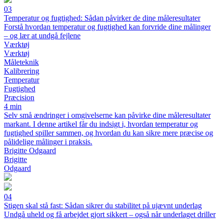
03
Temperatur og fugtighed: Sådan påvirker de dine måleresultater
Forstå hvordan temperatur og fugtighed kan forvride dine målinger
– og lær at undgå fejlene
Værktøj
Værktøj
Måleteknik
Kalibrering
Temperatur
Fugtighed
Præcision
4 min
Selv små ændringer i omgivelserne kan påvirke dine måleresultater
markant. I denne artikel får du indsigt i, hvordan temperatur og
fugtighed spiller sammen, og hvordan du kan sikre mere præcise og
pålidelige målinger i praksis.
Brigitte Odgaard
Brigitte
Odgaard
04
Stigen skal stå fast: Sådan sikrer du stabilitet på ujævnt underlag
Undgå uheld og få arbejdet gjort sikkert – også når underlaget driller