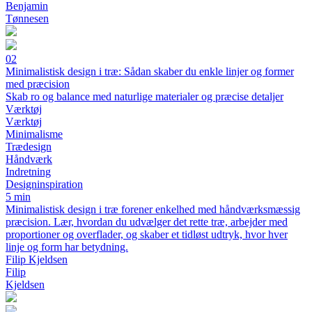
Benjamin
Tønnesen
02
Minimalistisk design i træ: Sådan skaber du enkle linjer og former
med præcision
Skab ro og balance med naturlige materialer og præcise detaljer
Værktøj
Værktøj
Minimalisme
Trædesign
Håndværk
Indretning
Designinspiration
5 min
Minimalistisk design i træ forener enkelhed med håndværksmæssig
præcision. Lær, hvordan du udvælger det rette træ, arbejder med
proportioner og overflader, og skaber et tidløst udtryk, hvor hver
linje og form har betydning.
Filip Kjeldsen
Filip
Kjeldsen