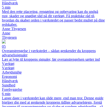
Håndværk
5 min
Med den rette placering, rengøring og opbevaring kan du undgå
rust, skader og unødigt slid på dit værktøj. Få praktiske råd til,
hvordan du skaber orden i værkstedet og passer bedst muligt på dine
redskaber.
Anne Thygesen
Anne
Thygesen
05
Overanstrengelse i værkstedet – sådan genkender du kroppens
advarselssignaler
Lær at lytte til kroppens signaler, før overanstrengelsen sætter ind
Værktøj
Værktøj
Arbejdsmiljø
Ergonomi
Håndværk
Sundhed
Forebyggelse
6 min
Lange dage i værkstedet kan slide mere, end man tror. Denne guide
hjælper dig med at genkende kroppens tidlige advarselstegn, forstå
årsagerne til overanstrengelse og skabe et sundere arbejdsmiljø – så