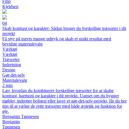
Filip
Kjeldsen
04
Skab kontrast og karakter: Sådan bruger du forskellige træsorter i dit
projekt
Få styr på træets mange udtryk og skab et unikt resultat med
bevidste materialevalg
Værktøj
Værktøj
Træsorter
Indretning
Design
Gør-det-selv
Materialevalg
2 min
Lær, hvordan du kombinerer forskellige træsorter for at skabe
kontrast, harmoni og karakter i dit projekt. Uanset om du bygger
møbler, indretter boligen eller laver et gør-det-selv-projekt, får du her
tips til at vælge de rette træsorter med både æstetik og funktion for
øje.
Benjamin Tønnesen
Benjamin
Tønnesen