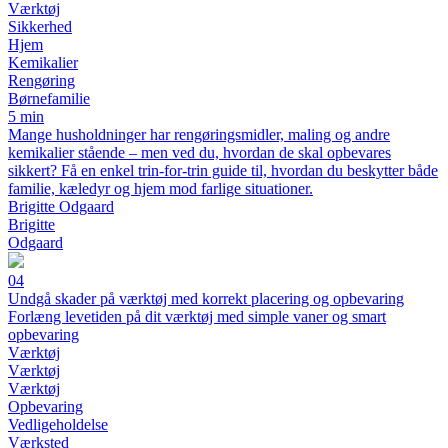
Værktøj
Sikkerhed
Hjem
Kemikalier
Rengøring
Børnefamilie
5 min
Mange husholdninger har rengøringsmidler, maling og andre
kemikalier stående – men ved du, hvordan de skal opbevares
sikkert? Få en enkel trin-for-trin guide til, hvordan du beskytter både
familie, kæledyr og hjem mod farlige situationer.
Brigitte Odgaard
Brigitte
Odgaard
04
Undgå skader på værktøj med korrekt placering og opbevaring
Forlæng levetiden på dit værktøj med simple vaner og smart
opbevaring
Værktøj
Værktøj
Værktøj
Opbevaring
Vedligeholdelse
Værksted