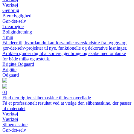
Værktøj
Genbrug
Bæredygtighed
Gør‑det‑selv
Træarbejde
Boligindretning
4 min
Få idéer til, hvordan du kan forvandle overskudstræ fra bygge- og
gør‑det‑selv‑projekter til nye, funktionelle og dekorative løsninger.
Artiklen guider dig til at sortere, genbruge og skabe med omtanke
for både miljø og æstetik.
Brigitte Odgaard
Brigitte
Odgaard
03
Find den rigtige slibemaskine til hver overflade
Få et professionelt resultat ved at vælge den slibemaskine, der passer
til materialet
Værktøj
Værktøj
Slibemaskine
Gør-det-selv