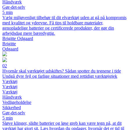
Håndværk
Gør-det-selv
5 min
Vælg miljøvenligt tilbehør til dit elværktøj uden at gå på kompromis
med kvalitet og ydeevne. Få tips til holdbare materialer,
genopladelige batterier og certificerede produkter, der gør din
arbejdsdag mere bæredygtig.
Brigitte Odgaard
Brigitte
Odgaard
02
Hvornår skal værktøjet udskiftes? Sådan spotter du tegnene i tide
Undgå dyre fejl og farlige situationer med rettidigt værktøjstjek
Værktøj
Værktøj
Værktøj
Håndværk
Vedligeholdelse
Sikkerhed
Gør-det-selv
5 min
Sløve klinger, slidte batterier og løse greb kan være tegn på, at dit
værktøj har gjort sit. Læs hvordan du opdager, hvornår det er tid til