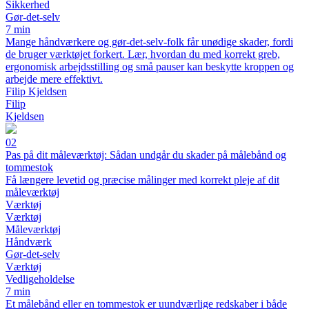
Sikkerhed
Gør-det-selv
7 min
Mange håndværkere og gør-det-selv-folk får unødige skader, fordi
de bruger værktøjet forkert. Lær, hvordan du med korrekt greb,
ergonomisk arbejdsstilling og små pauser kan beskytte kroppen og
arbejde mere effektivt.
Filip Kjeldsen
Filip
Kjeldsen
02
Pas på dit måleværktøj: Sådan undgår du skader på målebånd og
tommestok
Få længere levetid og præcise målinger med korrekt pleje af dit
måleværktøj
Værktøj
Værktøj
Måleværktøj
Håndværk
Gør-det-selv
Værktøj
Vedligeholdelse
7 min
Et målebånd eller en tommestok er uundværlige redskaber i både