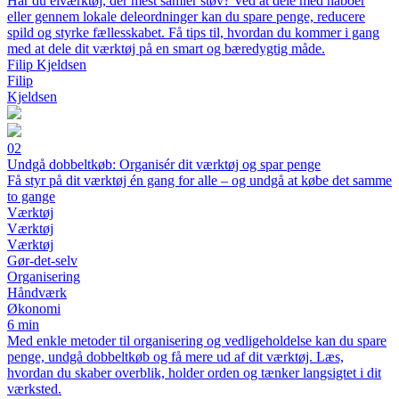
Har du elværktøj, der mest samler støv? Ved at dele med naboer
eller gennem lokale deleordninger kan du spare penge, reducere
spild og styrke fællesskabet. Få tips til, hvordan du kommer i gang
med at dele dit værktøj på en smart og bæredygtig måde.
Filip Kjeldsen
Filip
Kjeldsen
02
Undgå dobbeltkøb: Organisér dit værktøj og spar penge
Få styr på dit værktøj én gang for alle – og undgå at købe det samme
to gange
Værktøj
Værktøj
Værktøj
Gør-det-selv
Organisering
Håndværk
Økonomi
6 min
Med enkle metoder til organisering og vedligeholdelse kan du spare
penge, undgå dobbeltkøb og få mere ud af dit værktøj. Læs,
hvordan du skaber overblik, holder orden og tænker langsigtet i dit
værksted.