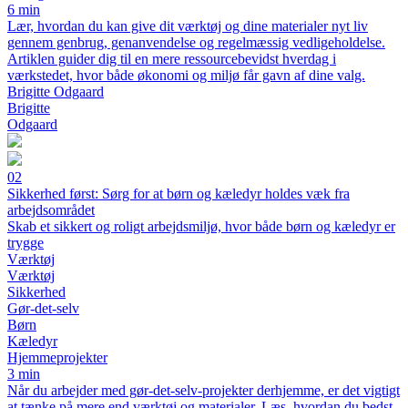
6 min
Lær, hvordan du kan give dit værktøj og dine materialer nyt liv
gennem genbrug, genanvendelse og regelmæssig vedligeholdelse.
Artiklen guider dig til en mere ressourcebevidst hverdag i
værkstedet, hvor både økonomi og miljø får gavn af dine valg.
Brigitte Odgaard
Brigitte
Odgaard
02
Sikkerhed først: Sørg for at børn og kæledyr holdes væk fra
arbejdsområdet
Skab et sikkert og roligt arbejdsmiljø, hvor både børn og kæledyr er
trygge
Værktøj
Værktøj
Sikkerhed
Gør-det-selv
Børn
Kæledyr
Hjemmeprojekter
3 min
Når du arbejder med gør-det-selv-projekter derhjemme, er det vigtigt
at tænke på mere end værktøj og materialer. Læs, hvordan du bedst