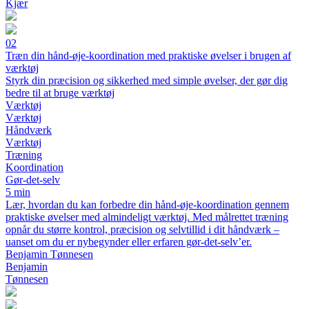
Kjær
02
Træn din hånd-øje-koordination med praktiske øvelser i brugen af
værktøj
Styrk din præcision og sikkerhed med simple øvelser, der gør dig
bedre til at bruge værktøj
Værktøj
Værktøj
Håndværk
Værktøj
Træning
Koordination
Gør-det-selv
5 min
Lær, hvordan du kan forbedre din hånd-øje-koordination gennem
praktiske øvelser med almindeligt værktøj. Med målrettet træning
opnår du større kontrol, præcision og selvtillid i dit håndværk –
uanset om du er nybegynder eller erfaren gør-det-selv’er.
Benjamin Tønnesen
Benjamin
Tønnesen