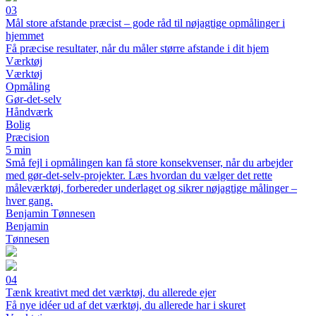
03
Mål store afstande præcist – gode råd til nøjagtige opmålinger i
hjemmet
Få præcise resultater, når du måler større afstande i dit hjem
Værktøj
Værktøj
Opmåling
Gør-det-selv
Håndværk
Bolig
Præcision
5 min
Små fejl i opmålingen kan få store konsekvenser, når du arbejder
med gør-det-selv-projekter. Læs hvordan du vælger det rette
måleværktøj, forbereder underlaget og sikrer nøjagtige målinger –
hver gang.
Benjamin Tønnesen
Benjamin
Tønnesen
04
Tænk kreativt med det værktøj, du allerede ejer
Få nye idéer ud af det værktøj, du allerede har i skuret