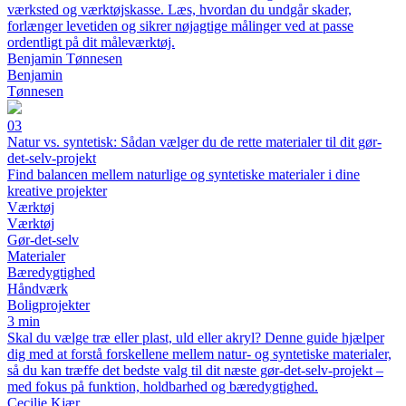
værksted og værktøjskasse. Læs, hvordan du undgår skader,
forlænger levetiden og sikrer nøjagtige målinger ved at passe
ordentligt på dit måleværktøj.
Benjamin Tønnesen
Benjamin
Tønnesen
03
Natur vs. syntetisk: Sådan vælger du de rette materialer til dit gør-
det-selv-projekt
Find balancen mellem naturlige og syntetiske materialer i dine
kreative projekter
Værktøj
Værktøj
Gør-det-selv
Materialer
Bæredygtighed
Håndværk
Boligprojekter
3 min
Skal du vælge træ eller plast, uld eller akryl? Denne guide hjælper
dig med at forstå forskellene mellem natur- og syntetiske materialer,
så du kan træffe det bedste valg til dit næste gør-det-selv-projekt –
med fokus på funktion, holdbarhed og bæredygtighed.
Cecilie Kjær