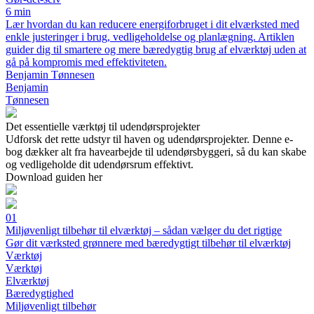
6 min
Lær hvordan du kan reducere energiforbruget i dit elværksted med
enkle justeringer i brug, vedligeholdelse og planlægning. Artiklen
guider dig til smartere og mere bæredygtig brug af elværktøj uden at
gå på kompromis med effektiviteten.
Benjamin Tønnesen
Benjamin
Tønnesen
Det essentielle værktøj til udendørsprojekter
Udforsk det rette udstyr til haven og udendørsprojekter. Denne e-
bog dækker alt fra havearbejde til udendørsbyggeri, så du kan skabe
og vedligeholde dit udendørsrum effektivt.
Download guiden her
01
Miljøvenligt tilbehør til elværktøj – sådan vælger du det rigtige
Gør dit værksted grønnere med bæredygtigt tilbehør til elværktøj
Værktøj
Værktøj
Elværktøj
Bæredygtighed
Miljøvenligt tilbehør