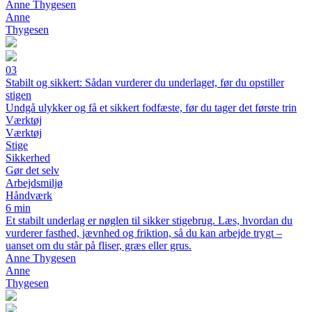
Anne Thygesen
Anne
Thygesen
03
Stabilt og sikkert: Sådan vurderer du underlaget, før du opstiller
stigen
Undgå ulykker og få et sikkert fodfæste, før du tager det første trin
Værktøj
Værktøj
Stige
Sikkerhed
Gør det selv
Arbejdsmiljø
Håndværk
6 min
Et stabilt underlag er nøglen til sikker stigebrug. Læs, hvordan du
vurderer fasthed, jævnhed og friktion, så du kan arbejde trygt –
uanset om du står på fliser, græs eller grus.
Anne Thygesen
Anne
Thygesen