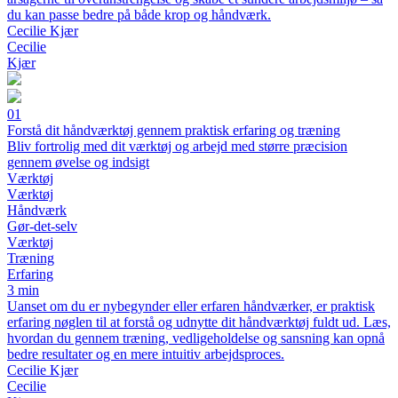
du kan passe bedre på både krop og håndværk.
Cecilie Kjær
Cecilie
Kjær
01
Forstå dit håndværktøj gennem praktisk erfaring og træning
Bliv fortrolig med dit værktøj og arbejd med større præcision
gennem øvelse og indsigt
Værktøj
Værktøj
Håndværk
Gør-det-selv
Værktøj
Træning
Erfaring
3 min
Uanset om du er nybegynder eller erfaren håndværker, er praktisk
erfaring nøglen til at forstå og udnytte dit håndværktøj fuldt ud. Læs,
hvordan du gennem træning, vedligeholdelse og sansning kan opnå
bedre resultater og en mere intuitiv arbejdsproces.
Cecilie Kjær
Cecilie