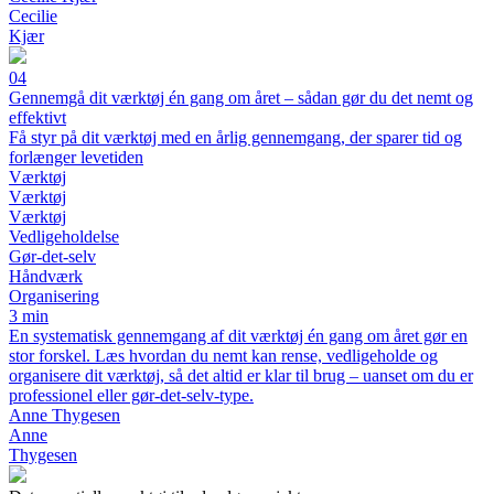
Cecilie
Kjær
04
Gennemgå dit værktøj én gang om året – sådan gør du det nemt og
effektivt
Få styr på dit værktøj med en årlig gennemgang, der sparer tid og
forlænger levetiden
Værktøj
Værktøj
Værktøj
Vedligeholdelse
Gør-det-selv
Håndværk
Organisering
3 min
En systematisk gennemgang af dit værktøj én gang om året gør en
stor forskel. Læs hvordan du nemt kan rense, vedligeholde og
organisere dit værktøj, så det altid er klar til brug – uanset om du er
professionel eller gør-det-selv-type.
Anne Thygesen
Anne
Thygesen