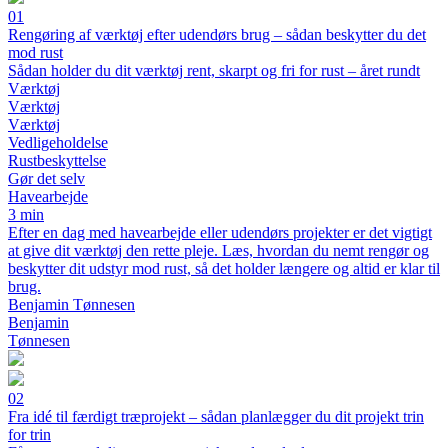
01
Rengøring af værktøj efter udendørs brug – sådan beskytter du det
mod rust
Sådan holder du dit værktøj rent, skarpt og fri for rust – året rundt
Værktøj
Værktøj
Værktøj
Vedligeholdelse
Rustbeskyttelse
Gør det selv
Havearbejde
3 min
Efter en dag med havearbejde eller udendørs projekter er det vigtigt
at give dit værktøj den rette pleje. Læs, hvordan du nemt rengør og
beskytter dit udstyr mod rust, så det holder længere og altid er klar til
brug.
Benjamin Tønnesen
Benjamin
Tønnesen
02
Fra idé til færdigt træprojekt – sådan planlægger du dit projekt trin
for trin