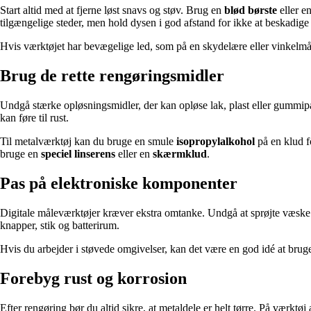
Start altid med at fjerne løst snavs og støv. Brug en
blød børste
eller e
tilgængelige steder, men hold dysen i god afstand for ikke at beskadig
Hvis værktøjet har bevægelige led, som på en skydelære eller vinkelmåle
Brug de rette rengøringsmidler
Undgå stærke opløsningsmidler, der kan opløse lak, plast eller gummipak
kan føre til rust.
Til metalværktøj kan du bruge en smule
isopropylalkohol
på en klud fo
bruge en
speciel linserens
eller en
skærmklud
.
Pas på elektroniske komponenter
Digitale måleværktøjer kræver ekstra omtanke. Undgå at sprøjte væske d
knapper, stik og batterirum.
Hvis du arbejder i støvede omgivelser, kan det være en god idé at bru
Forebyg rust og korrosion
Efter rengøring bør du altid sikre, at metaldele er helt tørre. På værktøj