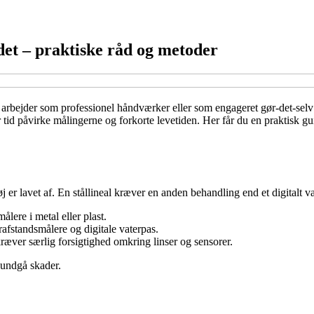
det – praktiske råd og metoder
 arbejder som professionel håndværker eller som engageret gør-det-selv’
r tid påvirke målingerne og forkorte levetiden. Her får du en praktisk g
tøj er lavet af. En stållineal kræver en anden behandling end et digitalt 
ere i metal eller plast.
rafstandsmålere og digitale vaterpas.
ræver særlig forsigtighed omkring linser og sensorer.
 undgå skader.