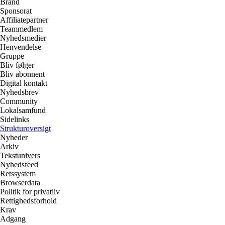
Brand
Sponsorat
Affiliatepartner
Teammedlem
Nyhedsmedier
Henvendelse
Gruppe
Bliv følger
Bliv abonnent
Digital kontakt
Nyhedsbrev
Community
Lokalsamfund
Sidelinks
Strukturoversigt
Nyheder
Arkiv
Tekstunivers
Nyhedsfeed
Retssystem
Browserdata
Politik for privatliv
Rettighedsforhold
Krav
Adgang