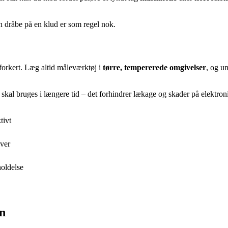
n dråbe på en klud er som regel nok.
 forkert. Læg altid måleværktøj i
tørre, tempererede omgivelser
, og u
e skal bruges i længere tid – det forhindrer lækage og skader på elektron
tivt
aver
holdelse
on