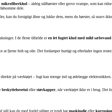
n
mikrofiberklud
– aldrig stålbørster eller grove svampe, som kan ridse
e følsomme dele.
r, kan du forsigtigt åbne og lukke dem, mens du børster, så snavs ikke 
ninger. I de fleste tilfælde er
en let fugtet klud med mild sæbevand
r at fjerne fedt og olie. Det fordamper hurtigt og efterlader ingen rester.
irekte på værktøjet – fugt kan trænge ind og ødelægge elektronikken. Br
ge
beskyttelsesetui
eller
støvkapper
, når værktøjet ikke er i brug. Det
 af stål kan du med fordel påføre et tyndt lag
maskinolie
eller
korrosion