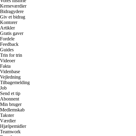
Vores historie
Kerneværdier
Bidragydere
Giv et bidrag
Kontorer
Artikler
Gratis gaver
Fordele
Feedback
Guides
Trin for trin
Videoer
Fakta
Videnbase
Vejledning
Tilbagemelding
Job
Send et tip
Abonnent
Min bruger
Medlemskab
Takster
Værdier
Hjælpemidler
Teamwork