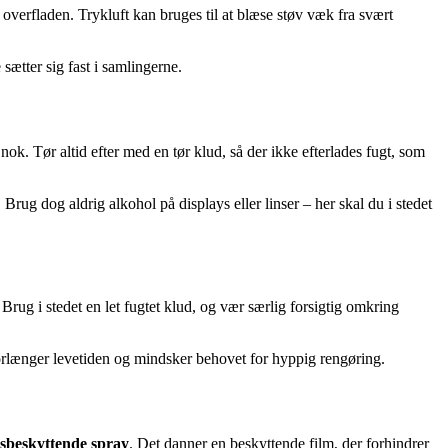
 overfladen. Trykluft kan bruges til at blæse støv væk fra svært
sætter sig fast i samlingerne.
nok. Tør altid efter med en tør klud, så der ikke efterlades fugt, som
 Brug dog aldrig alkohol på displays eller linser – her skal du i stedet
ug i stedet en let fugtet klud, og vær særlig forsigtig omkring
 forlænger levetiden og mindsker behovet for hyppig rengøring.
sbeskyttende spray
. Det danner en beskyttende film, der forhindrer