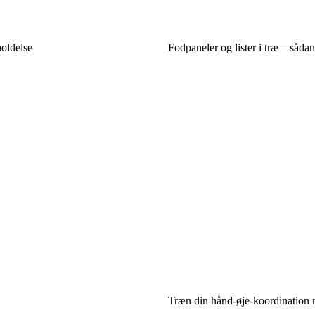
holdelse
Fodpaneler og lister i træ – såda
Træn din hånd-øje-koordination m