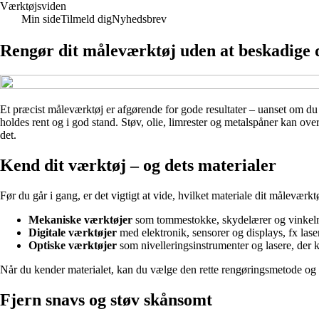
Værktøjsviden
Min side
Tilmeld dig
Nyhedsbrev
Rengør dit måleværktøj uden at beskadige 
Et præcist måleværktøj er afgørende for gode resultater – uanset om du
holdes rent og i god stand. Støv, olie, limrester og metalspåner kan ove
det.
Kend dit værktøj – og dets materialer
Før du går i gang, er det vigtigt at vide, hvilket materiale dit måleværk
Mekaniske værktøjer
som tommestokke, skydelærer og vinkelmål
Digitale værktøjer
med elektronik, sensorer og displays, fx lase
Optiske værktøjer
som nivelleringsinstrumenter og lasere, der k
Når du kender materialet, kan du vælge den rette rengøringsmetode og
Fjern snavs og støv skånsomt