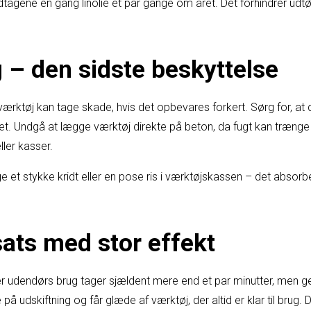
ndtagene en gang linolie et par gange om året. Det forhindrer udt
 – den sidste beskyttelse
værktøj kan tage skade, hvis det opbevares forkert. Sørg for, at d
ret. Undgå at lægge værktøj direkte på beton, da fugt kan trænge
ller kasser.
gge et stykke kridt eller en pose ris i værktøjskassen – det absor
dsats med stor effekt
r udendørs brug tager sjældent mere end et par minutter, men ge
på udskiftning og får glæde af værktøj, der altid er klar til brug. 