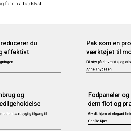
og for din arbejdslyst.
reducerer du
Pak som en prof
g effektivt
værktøjet til m
regningen
Få styr på dit værktøj og ar
Anne Thygesen
enbrug og
Fodpaneler og 
edligeholdelse
dem flot og pr
 med en bæredygtig tilgang til
Giv dit hjem et elegant fi
Cecilie Kjær