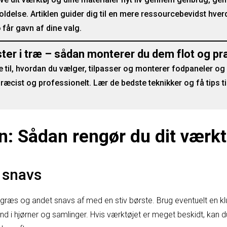
delse. Artiklen guider dig til en mere ressourcebevidst hver
får gavn af dine valg.
ster i træ – sådan monterer du dem flot og pr
de til, hvordan du vælger, tilpasser og monterer fodpaneler og l
præcist og professionelt. Lær de bedste teknikker og få tips til
in: Sådan rengør du dit værkt
t snavs
, græs og andet snavs af med en stiv børste. Brug eventuelt en k
nd i hjørner og samlinger. Hvis værktøjet er meget beskidt, kan d