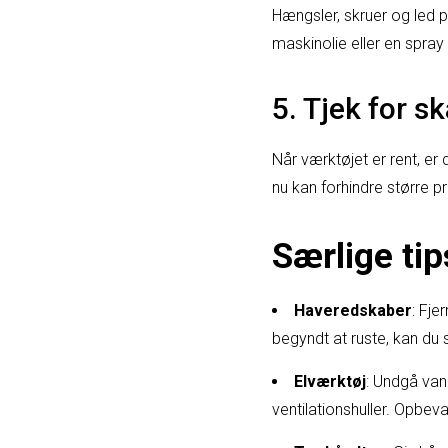
Hængsler, skruer og led p
maskinolie eller en spray
5. Tjek for s
Når værktøjet er rent, er 
nu kan forhindre større 
Særlige tip
Haveredskaber
: Fje
begyndt at ruste, kan du 
Elværktøj
: Undgå vand
ventilationshuller. Opbevar