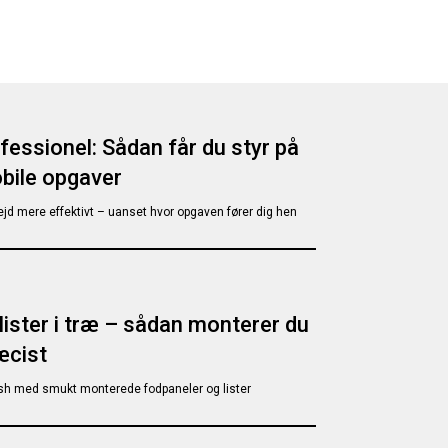
essionel: Sådan får du styr på
obile opgaver
bejd mere effektivt – uanset hvor opgaven fører dig hen
lister i træ – sådan monterer du
æcist
nish med smukt monterede fodpaneler og lister