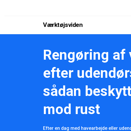
Værktøjsviden
Rengøring af 
efter udendør
sådan beskytt
mod rust
Efter en dag med havearbejde eller udendø