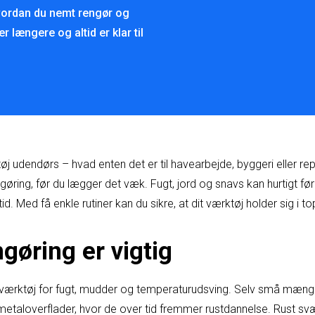
 hvordan du nemt rengør og
r længere og altid er klar til
øj udendørs – hvad enten det er til havearbejde, byggeri eller rep
gøring, før du lægger det væk. Fugt, jord og snavs kan hurtigt føre 
id. Med få enkle rutiner kan du sikre, at dit værktøj holder sig i 
gøring er vigtig
ærktøj for fugt, mudder og temperaturudsving. Selv små mængde
metaloverflader, hvor de over tid fremmer rustdannelse. Rust sv