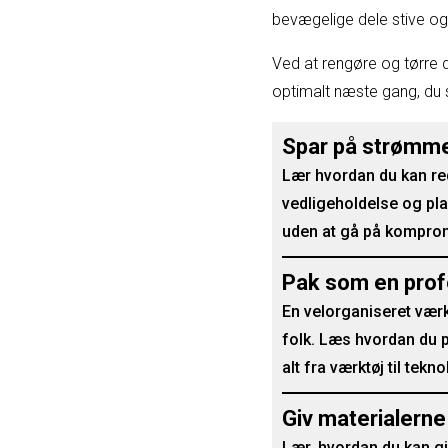
bevægelige dele stive og
Ved at rengøre og tørre d
optimalt næste gang, du 
Spar på strømme
Lær hvordan du kan red
vedligeholdelse og pla
uden at gå på komprom
Pak som en profe
En velorganiseret vær
folk. Læs hvordan du 
alt fra værktøj til tekn
Giv materialerne
Lær, hvordan du kan gi