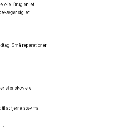
 olie. Brug en let
bevæger sig let.
håndtag. Små reparationer
j
er eller skovle er
il at fjerne støv fra