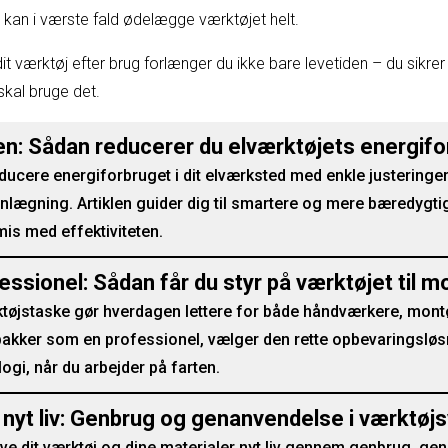
 kan i værste fald ødelægge værktøjet helt.
it værktøj efter brug forlænger du ikke bare levetiden – du sikrer
skal bruge det.
n: Sådan reducerer du elværktøjets energifor
ucere energiforbruget i dit elværksted med enkle justeringer 
nlægning. Artiklen guider dig til smartere og mere bæredygtig
is med effektiviteten.
ssionel: Sådan får du styr på værktøjet til m
ktøjstaske gør hverdagen lettere for både håndværkere, montø
pakker som en professionel, vælger den rette opbevaringsløsn
ologi, når du arbejder på farten.
 nyt liv: Genbrug og genanvendelse i værktøj
ve dit værktøj og dine materialer nyt liv gennem genbrug, g