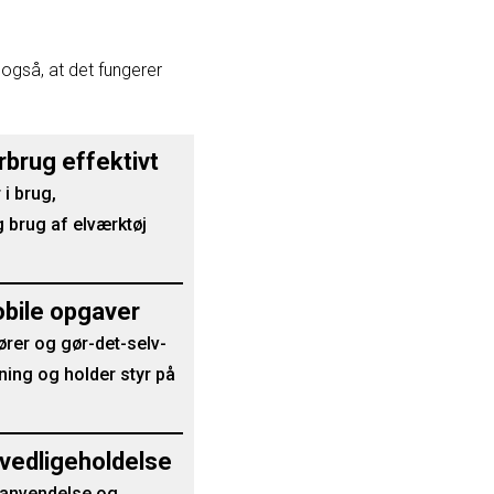
 også, at det fungerer
brug effektivt
i brug,
 brug af elværktøj
obile opgaver
rer og gør-det-selv-
ing og holder styr på
svedligeholdelse
enanvendelse og