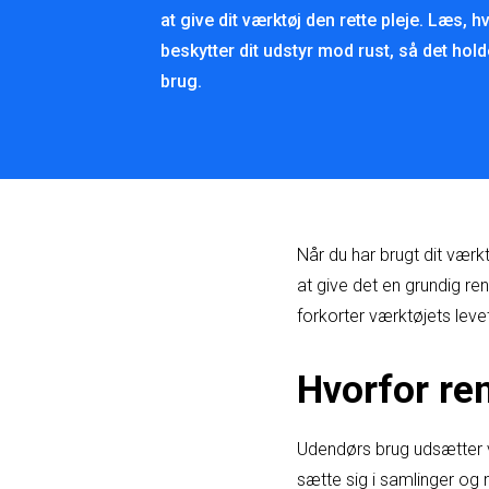
at give dit værktøj den rette pleje. Læs,
beskytter dit udstyr mod rust, så det holde
brug.
Når du har brugt dit værkt
at give det en grundig ren
forkorter værktøjets levet
Hvorfor ren
Udendørs brug udsætter v
sætte sig i samlinger og 