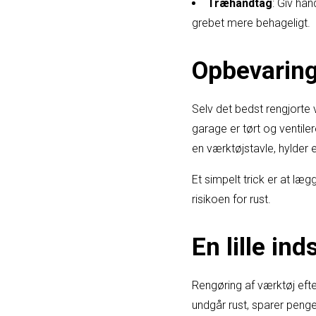
Træhåndtag
: Giv hå
grebet mere behageligt.
Opbevaring
Selv det bedst rengjorte 
garage er tørt og ventile
en værktøjstavle, hylder e
Et simpelt trick er at læ
risikoen for rust.
En lille in
Rengøring af værktøj efte
undgår rust, sparer penge 