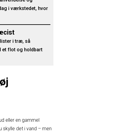
dag i værkstedet, hvor
æcist
ister i træ, så
 et flot og holdbart
øj
lud eller en gammel
u skylle det i vand – men