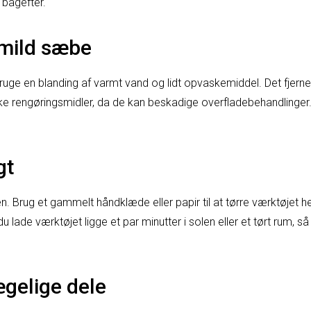
 bagefter.
mild sæbe
ruge en blanding af varmt vand og lidt opvaskemiddel. Det fjerner
rke rengøringsmidler, da de kan beskadige overfladebehandlinger.
gt
. Brug et gammelt håndklæde eller papir til at tørre værktøjet hel
du lade værktøjet ligge et par minutter i solen eller et tørt rum, så
gelige dele