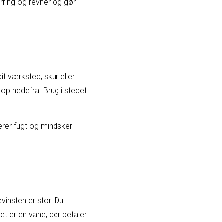
ørring og revner og gør
it værksted, skur eller
 op nedefra. Brug i stedet
berer fugt og mindsker
vinsten er stor. Du
Det er en vane, der betaler