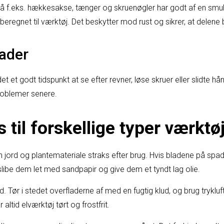
å f.eks. hækkesakse, tænger og skruenøgler har godt af en smule
 beregnet til værktøj. Det beskytter mod rust og sikrer, at delene 
kader
det et godt tidspunkt at se efter revner, løse skruer eller slidte 
problemer senere.
s til forskellige typer værktø
rn jord og plantemateriale straks efter brug. Hvis bladene på spad
slibe dem let med sandpapir og give dem et tyndt lag olie.
. Tør i stedet overfladerne af med en fugtig klud, og brug trykluft t
 altid elværktøj tørt og frostfrit.