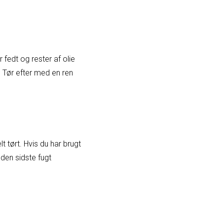
 fedt og rester af olie
 Tør efter med en ren
t tørt. Hvis du har brugt
 den sidste fugt